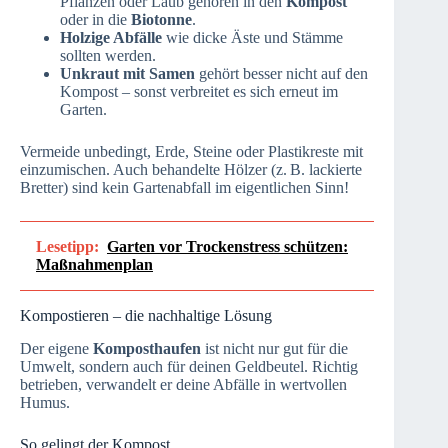
Pflanzen oder Laub gehören in den
Kompost
oder in die
Biotonne
.
Holzige Abfälle
wie dicke Äste und Stämme
sollten
werden.
Unkraut mit Samen
gehört besser nicht auf den
Kompost – sonst verbreitet es sich erneut im
Garten.
Vermeide unbedingt, Erde, Steine oder Plastikreste mit
einzumischen. Auch behandelte Hölzer (z. B. lackierte
Bretter) sind kein Gartenabfall im eigentlichen Sinn!
Lesetipp:
Garten vor Trockenstress schützen:
Maßnahmenplan
Kompostieren – die nachhaltige Lösung
Der eigene
Komposthaufen
ist nicht nur gut für die
Umwelt, sondern auch für deinen Geldbeutel. Richtig
betrieben, verwandelt er deine Abfälle in wertvollen
Humus.
So gelingt der Kompost