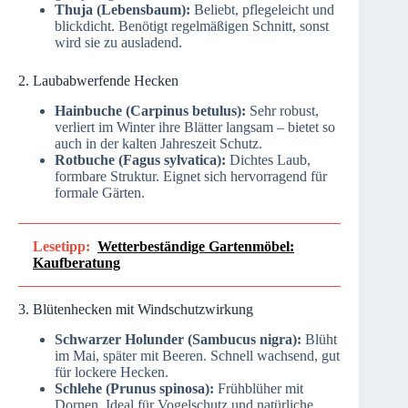
Thuja (Lebensbaum):
Beliebt, pflegeleicht und
blickdicht. Benötigt regelmäßigen Schnitt, sonst
wird sie zu ausladend.
2. Laubabwerfende Hecken
Hainbuche (Carpinus betulus):
Sehr robust,
verliert im Winter ihre Blätter langsam – bietet so
auch in der kalten Jahreszeit Schutz.
Rotbuche (Fagus sylvatica):
Dichtes Laub,
formbare Struktur. Eignet sich hervorragend für
formale Gärten.
Lesetipp:
Wetterbeständige Gartenmöbel:
Kaufberatung
3. Blütenhecken mit Windschutzwirkung
Schwarzer Holunder (Sambucus nigra):
Blüht
im Mai, später mit Beeren. Schnell wachsend, gut
für lockere Hecken.
Schlehe (Prunus spinosa):
Frühblüher mit
Dornen. Ideal für Vogelschutz und natürliche