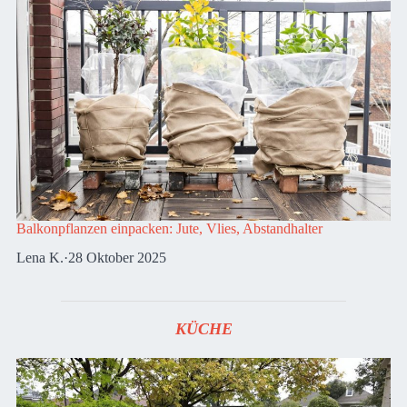
Balkonpflanzen einpacken: Jute, Vlies, Abstandhalter
Lena K.
·
28 Oktober 2025
KÜCHE