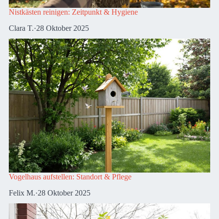
Nistkästen reinigen: Zeitpunkt & Hygiene
Clara T.
·
28 Oktober 2025
Vogelhaus aufstellen: Standort & Pflege
Felix M.
·
28 Oktober 2025