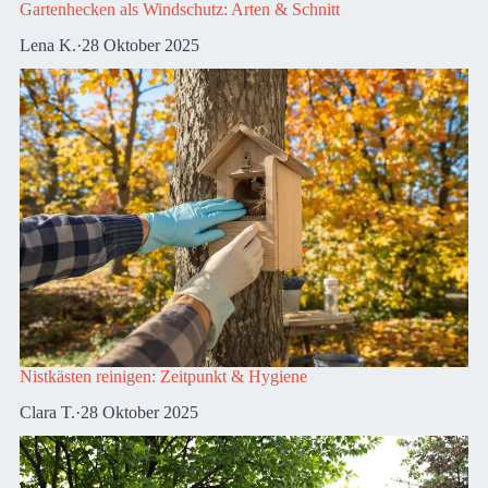
Gartenhecken als Windschutz: Arten & Schnitt
Lena K.
·
28 Oktober 2025
Nistkästen reinigen: Zeitpunkt & Hygiene
Clara T.
·
28 Oktober 2025