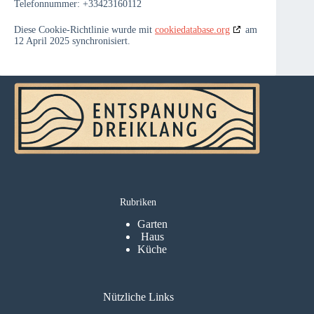
Telefonnummer: +33423160112
Diese Cookie-Richtlinie wurde mit
cookiedatabase.org
am
12 April 2025 synchronisiert.
Rubriken
Garten
Haus
Küche
Nützliche Links