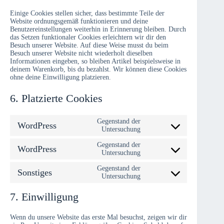
Einige Cookies stellen sicher, dass bestimmte Teile der
Website ordnungsgemäß funktionieren und deine
Benutzereinstellungen weiterhin in Erinnerung bleiben. Durch
das Setzen funktionaler Cookies erleichtern wir dir den
Besuch unserer Website. Auf diese Weise musst du beim
Besuch unserer Website nicht wiederholt dieselben
Informationen eingeben, so bleiben Artikel beispielsweise in
deinem Warenkorb, bis du bezahlst. Wir können diese Cookies
ohne deine Einwilligung platzieren.
6. Platzierte Cookies
Gegenstand der
WordPress
Consent
Untersuchung
to
service
Gegenstand der
WordPress
Consent
wordpress
Untersuchung
to
service
Gegenstand der
Sonstiges
Consent
wordpress
Untersuchung
to
service
7. Einwilligung
sonstiges
Wenn du unsere Website das erste Mal besuchst, zeigen wir dir