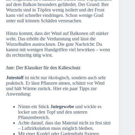
auf dem Balkon besonders gefährdet. Der Grund: Ihre
Wurzeln sind in Töpfen wenig isoliert und der Frost
kann viel schneller eindringen. Schon wenige Grad
unter null können Schäden verursachen.
Hinzu kommt, dass der Wind auf Balkonen oft stärker
weht. Das erhöht die Verdunstung und lässt die
Wurzelballen austrocknen. Die gute Nachricht: Du
kannst mit wenigen Handgriffen viel bewirken – wenn
du rechtzeitig tätig wirst.
Jute: Der Klassiker für den Kälteschutz
Jutestoff
ist nicht nur ökologisch, sondern auch sehr
praktisch. Er lässt Pflanzen atmen, schützt vor Wind
und hält Wärme zurück. Hier ein paar Tipps zur
Anwendung:
Nimm ein Stück
Jutegewebe
und wickle es
locker um den Topf und den unteren
Pflanzenbereich.
Achte darauf, dass das Material nicht zu fest sitzt
– Luftzirkulation muss möglich bleiben.
Mit einer Kordel oder Gartendraht fixieren.