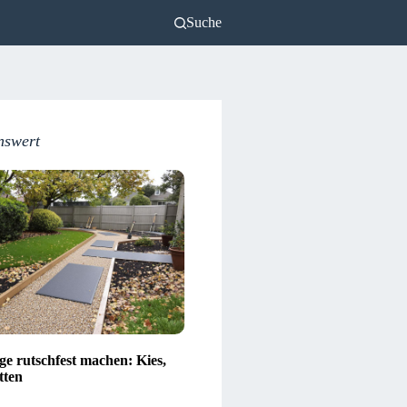
Suche
nswert
e rutschfest machen: Kies,
tten