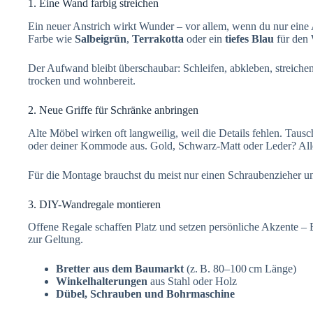
1. Eine Wand farbig streichen
Ein neuer Anstrich wirkt Wunder – vor allem, wenn du nur eine
Farbe wie
Salbeigrün
,
Terrakotta
oder ein
tiefes Blau
für den
Der Aufwand bleibt überschaubar: Schleifen, abkleben, streichen
trocken und wohnbereit.
2. Neue Griffe für Schränke anbringen
Alte Möbel wirken oft langweilig, weil die Details fehlen. Taus
oder deiner Kommode aus. Gold, Schwarz-Matt oder Leder? Alles
Für die Montage brauchst du meist nur einen Schraubenzieher u
3. DIY-Wandregale montieren
Offene Regale schaffen Platz und setzen persönliche Akzente –
zur Geltung.
Bretter aus dem Baumarkt
(z. B. 80–100 cm Länge)
Winkelhalterungen
aus Stahl oder Holz
Dübel, Schrauben und Bohrmaschine