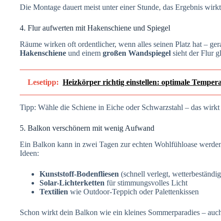
Die Montage dauert meist unter einer Stunde, das Ergebnis wirk
4. Flur aufwerten mit Hakenschiene und Spiegel
Räume wirken oft ordentlicher, wenn alles seinen Platz hat – ge
Hakenschiene
und einem
großen Wandspiegel
sieht der Flur g
Lesetipp:
Heizkörper richtig einstellen: optimale Tempe
Tipp: Wähle die Schiene in Eiche oder Schwarzstahl – das wirkt 
5. Balkon verschönern mit wenig Aufwand
Ein Balkon kann in zwei Tagen zur echten Wohlfühloase werden
Ideen:
Kunststoff-Bodenfliesen
(schnell verlegt, wetterbeständig
Solar-Lichterketten
für stimmungsvolles Licht
Textilien
wie Outdoor-Teppich oder Palettenkissen
Schon wirkt dein Balkon wie ein kleines Sommerparadies – auch