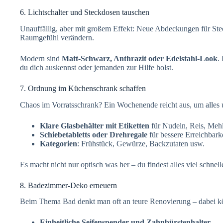
6. Lichtschalter und Steckdosen tauschen
Unauffällig, aber mit großem Effekt: Neue Abdeckungen für Ste
Raumgefühl verändern.
Modern sind
Matt-Schwarz, Anthrazit oder Edelstahl-Look
.
du dich auskennst oder jemanden zur Hilfe holst.
7. Ordnung im Küchenschrank schaffen
Chaos im Vorratsschrank? Ein Wochenende reicht aus, um alles 
Klare Glasbehälter mit Etiketten
für Nudeln, Reis, Meh
Schiebetabletts oder Drehregale
für bessere Erreichbark
Kategorien
: Frühstück, Gewürze, Backzutaten usw.
Es macht nicht nur optisch was her – du findest alles viel schnell
8. Badezimmer-Deko erneuern
Beim Thema Bad denkt man oft an teure Renovierung – dabei kö
Einheitliche Seifenspender und Zahnbürstenhalter