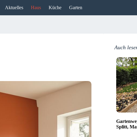
Aktuelles
Haus
Küche
Garten
Auch lese
Gartenweg
Splitt, Ma