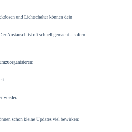
ckdosen und Lichtschalter können dein
 Der Austausch ist oft schnell gemacht – sofern
umzuorganisieren:
l
eit
er wieder.
nnen schon kleine Updates viel bewirken: