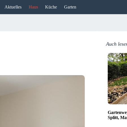
Aktuelles
Haus
Küche
Garten
Auch lese
Gartenweg
Splitt, Ma