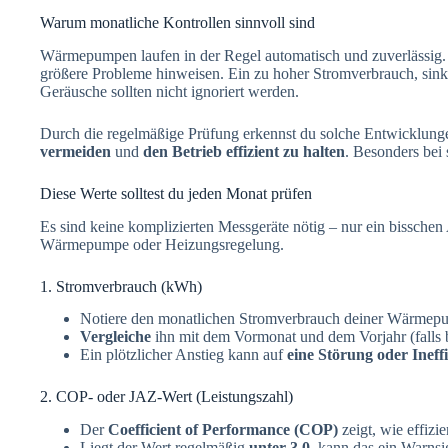
Warum monatliche Kontrollen sinnvoll sind
Wärmepumpen laufen in der Regel automatisch und zuverlässig.
größere Probleme hinweisen. Ein zu hoher Stromverbrauch, sin
Geräusche sollten nicht ignoriert werden.
Durch die regelmäßige Prüfung erkennst du solche Entwicklunge
vermeiden
und
den Betrieb effizient zu halten
. Besonders bei 
Diese Werte solltest du jeden Monat prüfen
Es sind keine komplizierten Messgeräte nötig – nur ein bissche
Wärmepumpe oder Heizungsregelung.
1. Stromverbrauch (kWh)
Notiere den monatlichen Stromverbrauch deiner Wärmep
Vergleiche
ihn mit dem Vormonat und dem Vorjahr (falls 
Ein plötzlicher Anstieg kann auf
eine Störung oder Ineff
2. COP- oder JAZ-Wert (Leistungszahl)
Der
Coefficient of Performance (COP)
zeigt, wie effizi
Liegt der Wert regelmäßig
unter 3,0
, kann das ein Warnsi