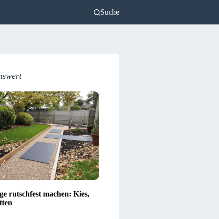
Suche
nswert
e rutschfest machen: Kies,
tten