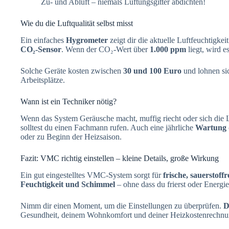
Zu- und Abluft – niemals Lüftungsgitter abdichten!
Wie du die Luftqualität selbst misst
Ein einfaches
Hygrometer
zeigt dir die aktuelle Luftfeuchtigkei
CO₂-Sensor
. Wenn der CO₂-Wert über
1.000 ppm
liegt, wird e
Solche Geräte kosten zwischen
30 und 100 Euro
und lohnen si
Arbeitsplätze.
Wann ist ein Techniker nötig?
Wenn das System Geräusche macht, muffig riecht oder sich die Lü
solltest du einen Fachmann rufen. Auch eine jährliche
Wartung
oder zu Beginn der Heizsaison.
Fazit: VMC richtig einstellen – kleine Details, große Wirkung
Ein gut eingestelltes VMC-System sorgt für
frische, sauerstoff
Feuchtigkeit und Schimmel
– ohne dass du frierst oder Energi
Nimm dir einen Moment, um die Einstellungen zu überprüfen.
D
Gesundheit, deinem Wohnkomfort und deiner Heizkostenrechnu