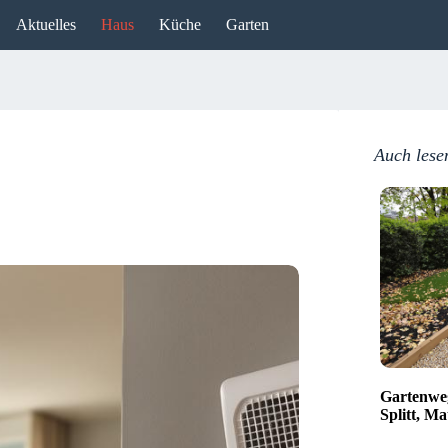
Aktuelles
Haus
Küche
Garten
Auch lese
Gartenweg
Splitt, Ma