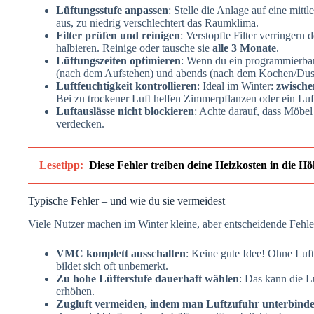
Lüftungsstufe anpassen
: Stelle die Anlage auf eine mitt
aus, zu niedrig verschlechtert das Raumklima.
Filter prüfen und reinigen
: Verstopfte Filter verringern
halbieren. Reinige oder tausche sie
alle 3 Monate
.
Lüftungszeiten optimieren
: Wenn du ein programmierbar
(nach dem Aufstehen) und abends (nach dem Kochen/Dus
Luftfeuchtigkeit kontrollieren
: Ideal im Winter:
zwisch
Bei zu trockener Luft helfen Zimmerpflanzen oder ein Luf
Luftauslässe nicht blockieren
: Achte darauf, dass Möbe
verdecken.
Lesetipp:
Diese Fehler treiben deine Heizkosten in die H
Typische Fehler – und wie du sie vermeidest
Viele Nutzer machen im Winter kleine, aber entscheidende Fehle
VMC komplett ausschalten
: Keine gute Idee! Ohne Luft
bildet sich oft unbemerkt.
Zu hohe Lüfterstufe dauerhaft wählen
: Das kann die L
erhöhen.
Zugluft vermeiden, indem man Luftzufuhr unterbinde