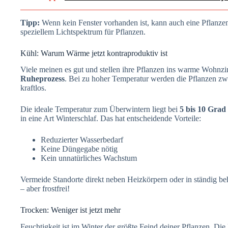
Tipp:
Wenn kein Fenster vorhanden ist, kann auch eine Pflanz
speziellem Lichtspektrum für Pflanzen.
Kühl: Warum Wärme jetzt kontraproduktiv ist
Viele meinen es gut und stellen ihre Pflanzen ins warme Wohn
Ruheprozess
. Bei zu hoher Temperatur werden die Pflanzen zw
kraftlos.
Die ideale Temperatur zum Überwintern liegt bei
5 bis 10 Grad
in eine Art Winterschlaf. Das hat entscheidende Vorteile:
Reduzierter Wasserbedarf
Keine Düngegabe nötig
Kein unnatürliches Wachstum
Vermeide Standorte direkt neben Heizkörpern oder in ständig be
– aber frostfrei!
Trocken: Weniger ist jetzt mehr
Feuchtigkeit ist im Winter der größte Feind deiner Pflanzen. Di