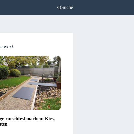
Suche
nswert
e rutschfest machen: Kies,
tten