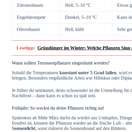
Zitronenbaum
Hell, 5–10 °C
Etwas g
Engelstrompete
Dunkel, 5–10 °C
Kann dun
Olivenbaum
Hell, kühl
Sehr ge
Lesetipp:
Gründünger im Winter: Welche Pflanzen Sinn
Wann sollten Terrassenpflanzen eingeräumt werden?
Sobald die Temperaturen
konstant unter 5 Grad fallen
, wird e
bringen. Besonders empfindliche Arten wie Hibiskus oder Diplad
Je früher du umräumst, desto schonender ist die Umstellung für d
Nachtfrost – dann kann es schon zu spät sein.
Frühjahr: So weckst du deine Pflanzen richtig auf
Spätestens ab Mitte März darfst du wieder ans Umtopfen, Düng
frostfrei ist, können die Pflanzen wieder an die frische Luft – a
Sonnenlicht
, sonst riskierst du Sonnenbrand auf den Blättern.