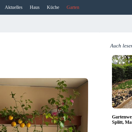
Aktuelles
Haus
Küche
Garten
Auch lese
Gartenweg
Splitt, Ma