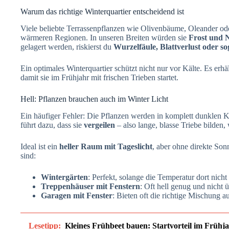
Warum das richtige Winterquartier entscheidend ist
Viele beliebte Terrassenpflanzen wie Olivenbäume, Oleander od
wärmeren Regionen. In unseren Breiten würden sie
Frost und N
gelagert werden, riskierst du
Wurzelfäule, Blattverlust oder so
Ein optimales Winterquartier schützt nicht nur vor Kälte. Es erh
damit sie im Frühjahr mit frischen Trieben startet.
Hell: Pflanzen brauchen auch im Winter Licht
Ein häufiger Fehler: Die Pflanzen werden in komplett dunklen 
führt dazu, dass sie
vergeilen
– also lange, blasse Triebe bilden
Ideal ist ein
heller Raum mit Tageslicht
, aber ohne direkte So
sind:
Wintergärten
: Perfekt, solange die Temperatur dort nicht 
Treppenhäuser mit Fenstern
: Oft hell genug und nicht ü
Garagen mit Fenster
: Bieten oft die richtige Mischung a
Lesetipp:
Kleines Frühbeet bauen: Startvorteil im Frühj