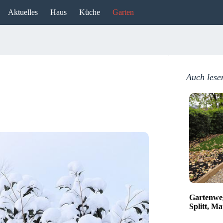
Aktuelles
Haus
Küche
Garten
Auch lese
Gartenweg
Splitt, Ma