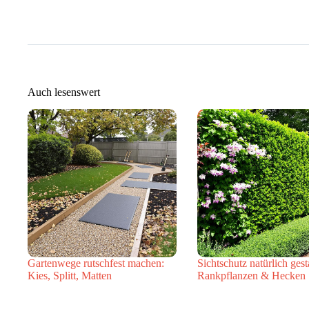
Auch lesenswert
Gartenwege rutschfest machen:
Sichtschutz natürlich gest
Kies, Splitt, Matten
Rankpflanzen & Hecken