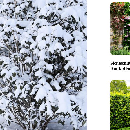
Sichtschut
Rankpfla