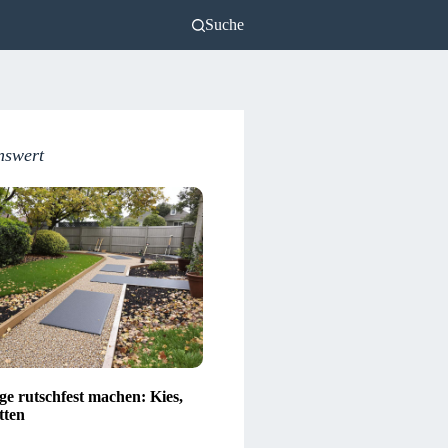
Suche
nswert
e rutschfest machen: Kies,
tten