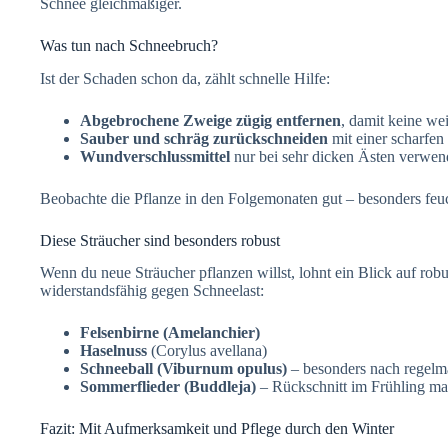
Schnee gleichmäßiger.
Was tun nach Schneebruch?
Ist der Schaden schon da, zählt schnelle Hilfe:
Abgebrochene Zweige zügig entfernen
, damit keine we
Sauber und schräg zurückschneiden
mit einer scharfen
Wundverschlussmittel
nur bei sehr dicken Ästen verwend
Beobachte die Pflanze in den Folgemonaten gut – besonders feuc
Diese Sträucher sind besonders robust
Wenn du neue Sträucher pflanzen willst, lohnt ein Blick auf robu
widerstandsfähig gegen Schneelast:
Felsenbirne (Amelanchier)
Haselnuss
(Corylus avellana)
Schneeball (Viburnum opulus)
– besonders nach regelm
Sommerflieder (Buddleja)
– Rückschnitt im Frühling ma
Fazit: Mit Aufmerksamkeit und Pflege durch den Winter