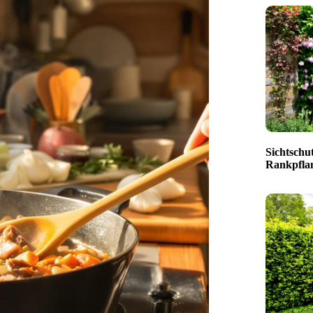
Sichtschut
Rankpfla