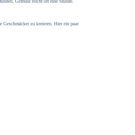
tunden. Gemüse reicht oft eine Stunde.
he Geschmäcker zu kreieren. Hier ein paar