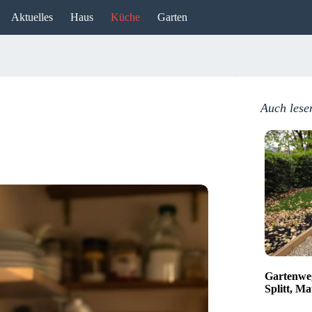
Aktuelles
Haus
Küche
Garten
Auch lese
Gartenweg
Splitt, Ma