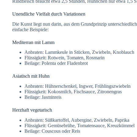
Rindfleisch braucht etwa 2,5 Stunden, Hühnchen nur etwa 1,5 S
Unendliche Vielfalt durch Variationen
Die Kunst liegt nun darin, aus dem Grundprinzip unterschiedlic
einfache Beispiele:
Mediterran mit Lamm
Anbraten: Lammkeule in Stücken, Zwiebeln, Knoblauch
Flüssigkeit: Rotwein, Tomaten, Rosmarin
Beilage: Polenta oder Fladenbrot
Asiatisch mit Huhn
Anbraten: Hühnerschenkel, Ingwer, Frühlingszwiebeln
Flüssigkeit: Kokosmilch, Fischsauce, Zitronengras
Beilage: Jasminreis
Herzhaft vegetarisch
Anbraten: Süßkartoffel, Aubergine, Zwiebeln, Paprika
Flüssigkeit: Gemüsebrühe, Tomatensauce, Kreuzkümmel
Beilage: Couscous oder Reis