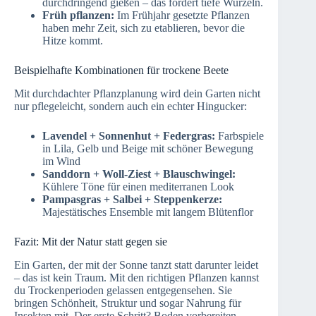
durchdringend gießen – das fördert tiefe Wurzeln.
Früh pflanzen:
Im Frühjahr gesetzte Pflanzen
haben mehr Zeit, sich zu etablieren, bevor die
Hitze kommt.
Beispielhafte Kombinationen für trockene Beete
Mit durchdachter Pflanzplanung wird dein Garten nicht
nur pflegeleicht, sondern auch ein echter Hingucker:
Lavendel + Sonnenhut + Federgras:
Farbspiele
in Lila, Gelb und Beige mit schöner Bewegung
im Wind
Sanddorn + Woll-Ziest + Blauschwingel:
Kühlere Töne für einen mediterranen Look
Pampasgras + Salbei + Steppenkerze:
Majestätisches Ensemble mit langem Blütenflor
Fazit: Mit der Natur statt gegen sie
Ein Garten, der mit der Sonne tanzt statt darunter leidet
– das ist kein Traum. Mit den richtigen Pflanzen kannst
du Trockenperioden gelassen entgegensehen. Sie
bringen Schönheit, Struktur und sogar Nahrung für
Insekten mit. Der erste Schritt? Boden vorbereiten,