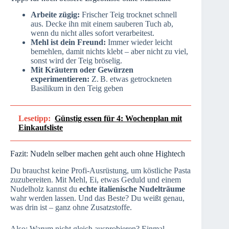
Arbeite zügig:
Frischer Teig trocknet schnell
aus. Decke ihn mit einem sauberen Tuch ab,
wenn du nicht alles sofort verarbeitest.
Mehl ist dein Freund:
Immer wieder leicht
bemehlen, damit nichts klebt – aber nicht zu viel,
sonst wird der Teig bröselig.
Mit Kräutern oder Gewürzen
experimentieren:
Z. B. etwas getrockneten
Basilikum in den Teig geben
Lesetipp:
Günstig essen für 4: Wochenplan mit
Einkaufsliste
Fazit: Nudeln selber machen geht auch ohne Hightech
Du brauchst keine Profi-Ausrüstung, um köstliche Pasta
zuzubereiten. Mit Mehl, Ei, etwas Geduld und einem
Nudelholz kannst du
echte italienische Nudelträume
wahr werden lassen. Und das Beste? Du weißt genau,
was drin ist – ganz ohne Zusatzstoffe.
Also: Warum nicht gleich ausprobieren? Einmal