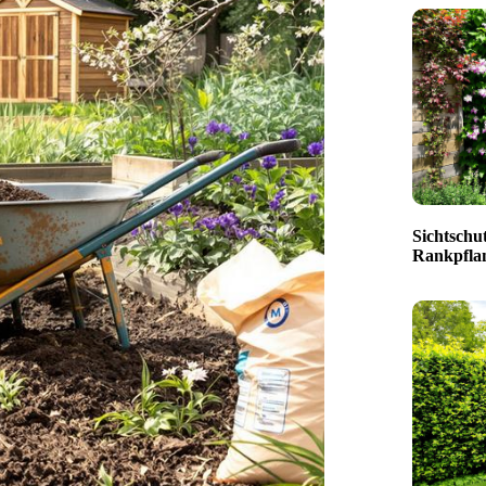
Sichtschut
Rankpfla