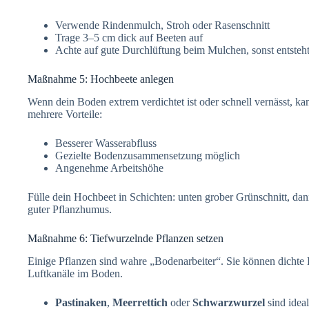
Verwende Rindenmulch, Stroh oder Rasenschnitt
Trage 3–5 cm dick auf Beeten auf
Achte auf gute Durchlüftung beim Mulchen, sonst entste
Maßnahme 5: Hochbeete anlegen
Wenn dein Boden extrem verdichtet ist oder schnell vernässt, ka
mehrere Vorteile:
Besserer Wasserabfluss
Gezielte Bodenzusammensetzung möglich
Angenehme Arbeitshöhe
Fülle dein Hochbeet in Schichten: unten grober Grünschnitt, d
guter Pflanzhumus.
Maßnahme 6: Tiefwurzelnde Pflanzen setzen
Einige Pflanzen sind wahre „Bodenarbeiter“. Sie können dicht
Luftkanäle im Boden.
Pastinaken
,
Meerrettich
oder
Schwarzwurzel
sind ideal