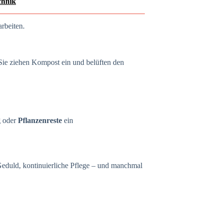
chnik
arbeiten.
Sie ziehen Kompost ein und belüften den
g
oder
Pflanzenreste
ein
Geduld, kontinuierliche Pflege – und manchmal