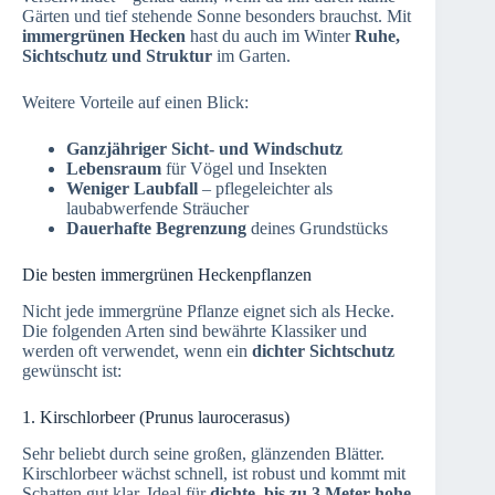
Gärten und tief stehende Sonne besonders brauchst. Mit
immergrünen Hecken
hast du auch im Winter
Ruhe,
Sichtschutz und Struktur
im Garten.
Weitere Vorteile auf einen Blick:
Ganzjähriger Sicht- und Windschutz
Lebensraum
für Vögel und Insekten
Weniger Laubfall
– pflegeleichter als
laubabwerfende Sträucher
Dauerhafte Begrenzung
deines Grundstücks
Die besten immergrünen Heckenpflanzen
Nicht jede immergrüne Pflanze eignet sich als Hecke.
Die folgenden Arten sind bewährte Klassiker und
werden oft verwendet, wenn ein
dichter Sichtschutz
gewünscht ist:
1. Kirschlorbeer (Prunus laurocerasus)
Sehr beliebt durch seine großen, glänzenden Blätter.
Kirschlorbeer wächst schnell, ist robust und kommt mit
Schatten gut klar. Ideal für
dichte, bis zu 3 Meter hohe