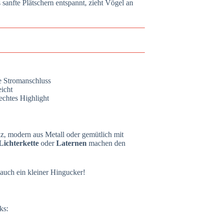
sanfte Plätschern entspannt, zieht Vögel an
e Stromanschluss
icht
echtes Highlight
lz, modern aus Metall oder gemütlich mit
Lichterkette
oder
Laternen
machen den
 auch ein kleiner Hingucker!
ks: