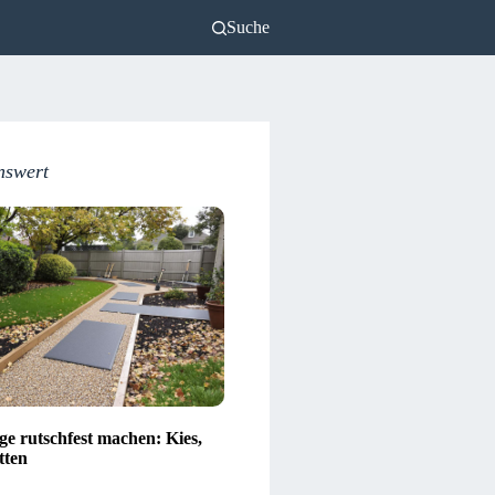
Suche
nswert
e rutschfest machen: Kies,
tten