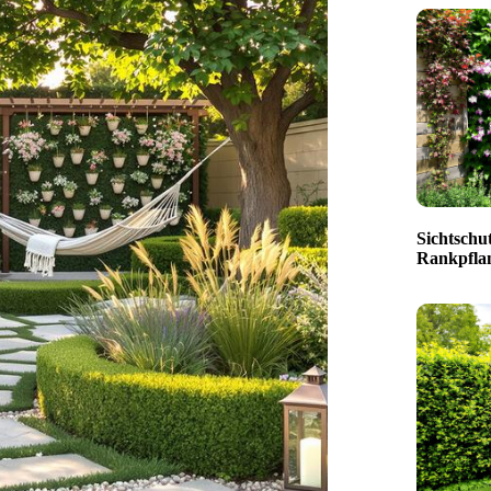
Sichtschut
Rankpfla