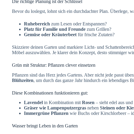
Die richtige Planung ist der Schlüssel
Bevor du loslegst, lohnt sich ein durchdachter Plan. Überlege,
Ruhebereich
zum Lesen oder Entspannen?
Platz für Familie und Freunde
zum Grillen?
Gemüse oder Kräuterbeet
für frische Zutaten?
Skizziere deinen Garten und markiere Licht- und Schattenbereiche
Möbel auszuwählen. Je klarer dein Konzept, desto stimmiger wi
Grün mit Struktur: Pflanzen clever einsetzen
Pflanzen sind das Herz jedes Gartens. Aber nicht jede passt über
Blühzeiten
, um durch das ganze Jahr hindurch ein lebendiges Bi
Diese Kombinationen funktionieren gut:
Lavendel
in Kombination mit
Rosen
– sieht edel aus und 
Gräser wie Lampenputzergras
neben
Steinen oder Kie
Immergrüne Pflanzen
wie Buchs oder Kirschlorbeer – id
Wasser bringt Leben in den Garten