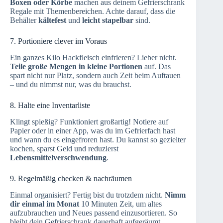
Boxen oder Körbe
machen aus deinem Gefrierschrank
Regale mit Themenbereichen. Achte darauf, dass die
Behälter
kältefest
und
leicht stapelbar
sind.
7. Portioniere clever im Voraus
Ein ganzes Kilo Hackfleisch einfrieren? Lieber nicht.
Teile große Mengen in kleine Portionen
auf. Das
spart nicht nur Platz, sondern auch Zeit beim Auftauen
– und du nimmst nur, was du brauchst.
8. Halte eine Inventarliste
Klingt spießig? Funktioniert großartig! Notiere auf
Papier oder in einer App, was du im Gefrierfach hast
und wann du es eingefroren hast. Du kannst so gezielter
kochen, sparst Geld und reduzierst
Lebensmittelverschwendung
.
9. Regelmäßig checken & nachräumen
Einmal organisiert? Fertig bist du trotzdem nicht.
Nimm
dir einmal im Monat
10 Minuten Zeit, um altes
aufzubrauchen und Neues passend einzusortieren. So
bleibt dein Gefrierschrank dauerhaft aufgeräumt.