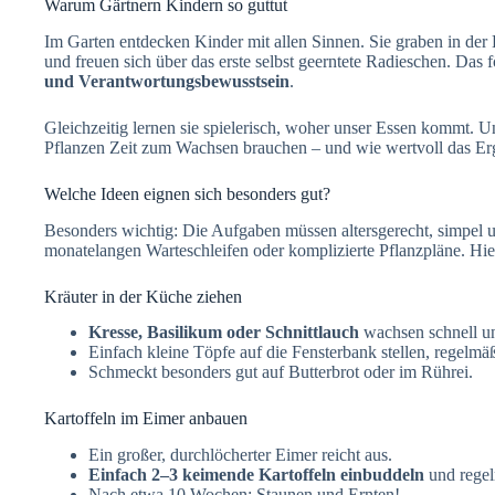
Warum Gärtnern Kindern so guttut
Im Garten entdecken Kinder mit allen Sinnen. Sie graben in der
und freuen sich über das erste selbst geerntete Radieschen. Das 
und Verantwortungsbewusstsein
.
Gleichzeitig lernen sie spielerisch, woher unser Essen kommt. U
Pflanzen Zeit zum Wachsen brauchen – und wie wertvoll das Erg
Welche Ideen eignen sich besonders gut?
Besonders wichtig: Die Aufgaben müssen altersgerecht, simpel un
monatelangen Warteschleifen oder komplizierte Pflanzpläne. Hier
Kräuter in der Küche ziehen
Kresse, Basilikum oder Schnittlauch
wachsen schnell u
Einfach kleine Töpfe auf die Fensterbank stellen, regelmä
Schmeckt besonders gut auf Butterbrot oder im Rührei.
Kartoffeln im Eimer anbauen
Ein großer, durchlöcherter Eimer reicht aus.
Einfach 2–3 keimende Kartoffeln einbuddeln
und regel
Nach etwa 10 Wochen: Staunen und Ernten!