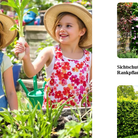
Sichtschut
Rankpfla