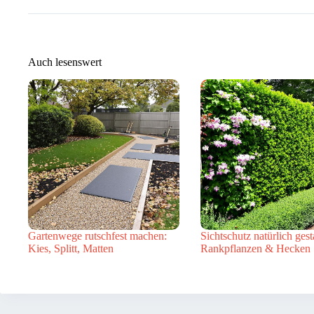
Auch lesenswert
Gartenwege rutschfest machen:
Sichtschutz natürlich gest
Kies, Splitt, Matten
Rankpflanzen & Hecken