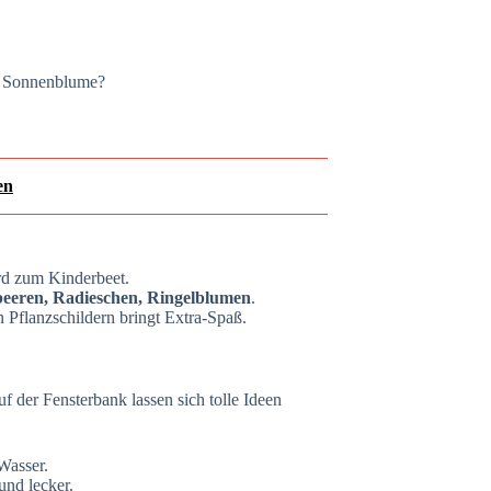
e Sonnenblume?
en
ird zum Kinderbeet.
beeren, Radieschen, Ringelblumen
.
 Pflanzschildern bringt Extra-Spaß.
 der Fensterbank lassen sich tolle Ideen
Wasser.
und lecker.