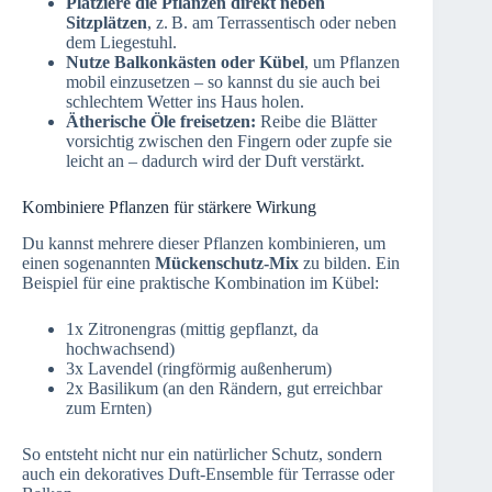
Platziere die Pflanzen direkt neben
Sitzplätzen
, z. B. am Terrassentisch oder neben
dem Liegestuhl.
Nutze Balkonkästen oder Kübel
, um Pflanzen
mobil einzusetzen – so kannst du sie auch bei
schlechtem Wetter ins Haus holen.
Ätherische Öle freisetzen:
Reibe die Blätter
vorsichtig zwischen den Fingern oder zupfe sie
leicht an – dadurch wird der Duft verstärkt.
Kombiniere Pflanzen für stärkere Wirkung
Du kannst mehrere dieser Pflanzen kombinieren, um
einen sogenannten
Mückenschutz-Mix
zu bilden. Ein
Beispiel für eine praktische Kombination im Kübel:
1x Zitronengras (mittig gepflanzt, da
hochwachsend)
3x Lavendel (ringförmig außenherum)
2x Basilikum (an den Rändern, gut erreichbar
zum Ernten)
So entsteht nicht nur ein natürlicher Schutz, sondern
auch ein dekoratives Duft-Ensemble für Terrasse oder