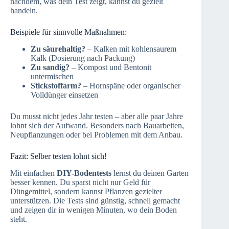
nachdem, was dein Test zeigt, kannst du gezielt
handeln.
Beispiele für sinnvolle Maßnahmen:
Zu säurehaltig?
– Kalken mit kohlensaurem
Kalk (Dosierung nach Packung)
Zu sandig?
– Kompost und Bentonit
untermischen
Stickstoffarm?
– Hornspäne oder organischer
Volldünger einsetzen
Du musst nicht jedes Jahr testen – aber alle paar Jahre
lohnt sich der Aufwand. Besonders nach Bauarbeiten,
Neupflanzungen oder bei Problemen mit dem Anbau.
Fazit: Selber testen lohnt sich!
Mit einfachen
DIY-Bodentests
lernst du deinen Garten
besser kennen. Du sparst nicht nur Geld für
Düngemittel, sondern kannst Pflanzen gezielter
unterstützen. Die Tests sind günstig, schnell gemacht
und zeigen dir in wenigen Minuten, wo dein Boden
steht.